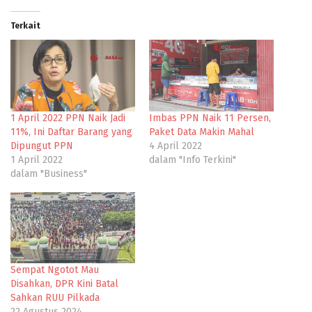
Terkait
1 April 2022 PPN Naik Jadi
Imbas PPN Naik 11 Persen,
11%, Ini Daftar Barang yang
Paket Data Makin Mahal
Dipungut PPN
4 April 2022
1 April 2022
dalam "Info Terkini"
dalam "Business"
Sempat Ngotot Mau
Disahkan, DPR Kini Batal
Sahkan RUU Pilkada
22 Agustus 2024