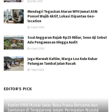
8 Mei 2021
Mendagri Tegaskan Aturan WFH Jumat ASN:
Ponsel Wajib Aktif, Lokasi Dipantau Geo-
location
5 April 2026
Soal Anggaran Rujab Rp25 Miliar, Seno Aji Sebut
Ada Pengawasan Hingga Audit
4 April 2026
Jaga Marwah Kaltim, Warga Loa Kulu Kukar
Patungan Tambal Jalan Rusak
7 April 2026
EDITOR'S PICK
Kodim 0906/Kukar Gelar Buka Puasa Bersama dan
Santunan di Tenggarong dalam Peringatan Nuzulul