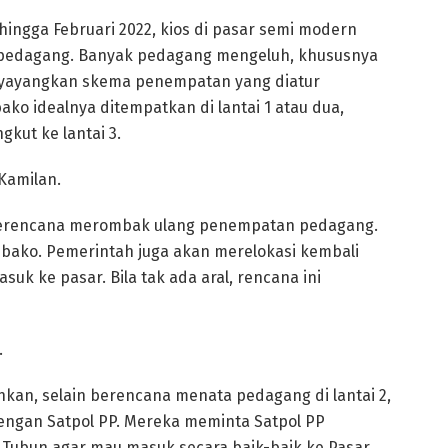
hingga Februari 2022, kios di pasar semi modern
n pedagang. Banyak pedagang mengeluh, khususnya
nyayangkan skema penempatan yang diatur
o idealnya ditempatkan di lantai 1 atau dua,
kut ke lantai 3.
Kamilan.
 berencana merombak ulang penempatan pedagang.
mbako. Pemerintah juga akan merelokasi kembali
uk ke pasar. Bila tak ada aral, rencana ini
.
an, selain berencana menata pedagang di lantai 2,
engan Satpol PP. Mereka meminta Satpol PP
S Tubun agar mau masuk secara baik-baik ke Pasar