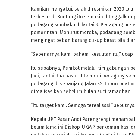
Kamilan mengakui, sejak diresmikan 2020 lalu 
terbesar di Bontang itu semakin ditinggalka
pedagang sembako di lantai 3. Pedagang me
pemerintah. Menurut mereka, pedagang sembak
mengingat beban barang cukup berat bila diang
“Sebenarnya kami pahami kesulitan itu,” ucap 
Itu sebabnya, Pemkot melalui tim gabungan
Jadi, lantai dua pasar ditempati pedagang se
pedagang di sepanjang Jalan KS Tubun buat mas
direalisasikan sebelum bulan suci ramadhan.
“Itu target kami. Semoga terealisasi,” sebutnya
Kepala UPT Pasar Andi Parengrengi menambahk
belum lama ini Diskop-UKMP berkomunikasi d
melakukan sosialisasi ke pedagang di Jalan K