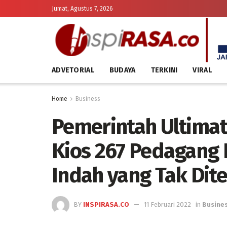
Jumat, Agustus 7, 2026
ADVETORIAL
BUDAYA
TERKINI
VIRAL
Home
Business
Pemerintah Ultimat
Kios 267 Pedagang
Indah yang Tak Dit
BY
INSPIRASA.CO
11 Februari 2022
in
Busine