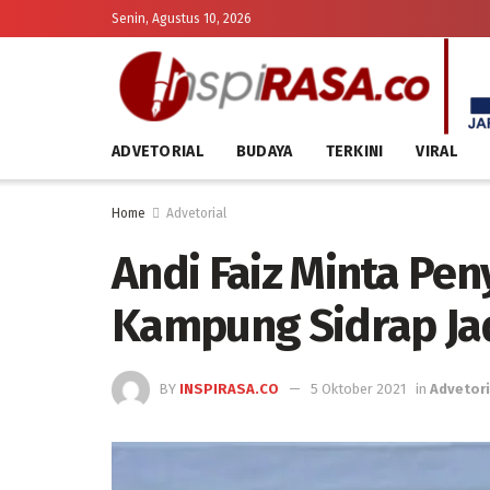
Senin, Agustus 10, 2026
ADVETORIAL
BUDAYA
TERKINI
VIRAL
Home
Advetorial
Andi Faiz Minta Pen
Kampung Sidrap Jad
BY
INSPIRASA.CO
5 Oktober 2021
in
Advetori