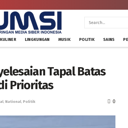
KULINER
LINGKUNGAN
MUSIK
POLITIK
SAINS
PE
yelesaian Tapal Batas
i Prioritas
0
al
,
National
,
Politik