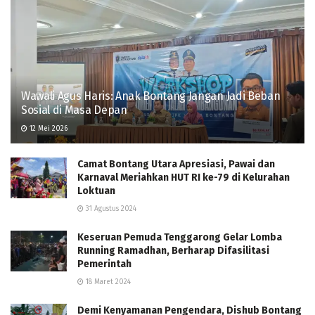
Wawali Agus Haris: Anak Bontang Jangan Jadi Beban
Sosial di Masa Depan
12 Mei 2026
Camat Bontang Utara Apresiasi, Pawai dan
Karnaval Meriahkan HUT RI ke-79 di Kelurahan
Loktuan
31 Agustus 2024
Keseruan Pemuda Tenggarong Gelar Lomba
Running Ramadhan, Berharap Difasilitasi
Pemerintah
18 Maret 2024
Demi Kenyamanan Pengendara, Dishub Bontang