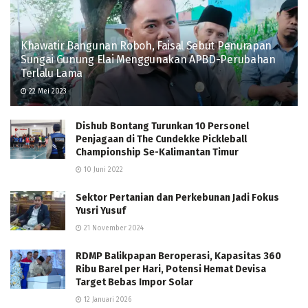
Khawatir Bangunan Roboh, Faisal Sebut Penurapan
Sungai Gunung Elai Menggunakan APBD-Perubahan
Terlalu Lama
22 Mei 2023
Dishub Bontang Turunkan 10 Personel
Penjagaan di The Cundekke Pickleball
Championship Se-Kalimantan Timur
10 Juni 2022
Sektor Pertanian dan Perkebunan Jadi Fokus
Yusri Yusuf
21 November 2024
RDMP Balikpapan Beroperasi, Kapasitas 360
Ribu Barel per Hari, Potensi Hemat Devisa
Target Bebas Impor Solar
12 Januari 2026