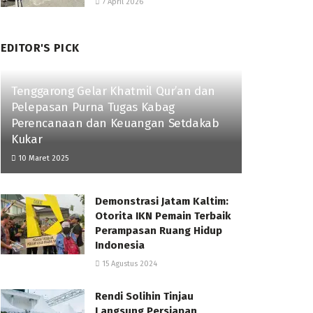
7 April 2026
EDITOR'S PICK
Tenggarong Gelar Khatmil Qur’an dan
Pelepasan Purna Tugas Kabag
Perencanaan dan Keuangan Setdakab
Kukar
10 Maret 2025
Demonstrasi Jatam Kaltim:
Otorita IKN Pemain Terbaik
Perampasan Ruang Hidup
Indonesia
15 Agustus 2024
Rendi Solihin Tinjau
Langsung Persiapan