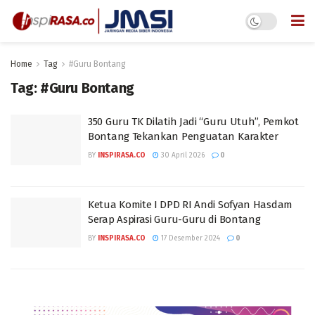
Home
Tag
#Guru Bontang
Tag:
#Guru Bontang
350 Guru TK Dilatih Jadi “Guru Utuh”, Pemkot
Bontang Tekankan Penguatan Karakter
BY
INSPIRASA.CO
30 April 2026
0
Ketua Komite I DPD RI Andi Sofyan Hasdam
Serap Aspirasi Guru-Guru di Bontang
BY
INSPIRASA.CO
17 Desember 2024
0