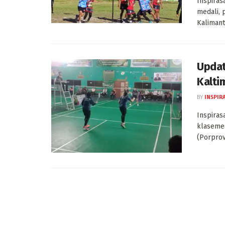
Inspiras
medali, 
Kalimanta
Updat
Kalti
BY
INSPIR
Inspiras
klaseme
(Porprov)