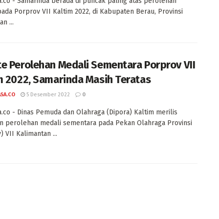
a.co - Samarinda berada di puncak paling atas perolehan
pada Porprov VII Kaltim 2022, di Kabupaten Berau, Provinsi
n ...
e Perolehan Medali Sementara Porprov VII
m 2022, Samarinda Masih Teratas
ASA.CO
5 Desember 2022
0
a.co - Dinas Pemuda dan Olahraga (Dipora) Kaltim merilis
n perolehan medali sementara pada Pekan Olahraga Provinsi
 VII Kalimantan ...