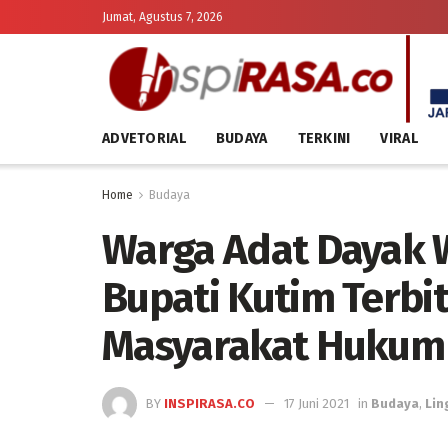
Jumat, Agustus 7, 2026
ADVETORIAL
BUDAYA
TERKINI
VIRAL
Home
Budaya
Warga Adat Dayak 
Bupati Kutim Terbi
Masyarakat Hukum
BY
INSPIRASA.CO
17 Juni 2021
in
Budaya
,
Lin