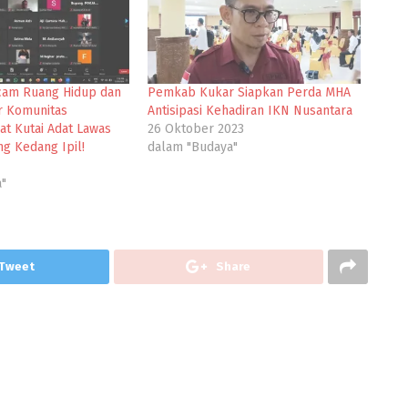
cam Ruang Hidup dan
Pemkab Kukar Siapkan Perda MHA
ur Komunitas
Antisipasi Kehadiran IKN Nusantara
at Kutai Adat Lawas
26 Oktober 2023
g Kedang Ipil!
dalam "Budaya"
a"
Tweet
Share