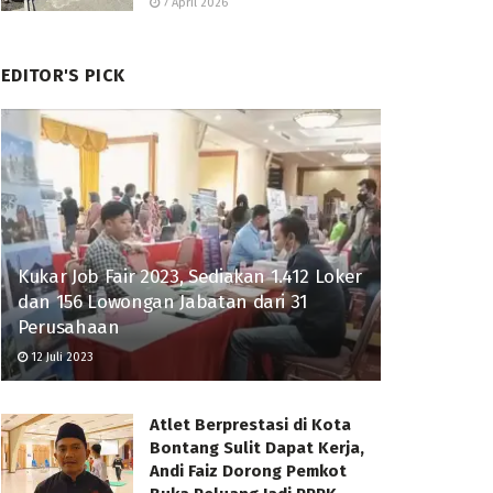
7 April 2026
EDITOR'S PICK
Kukar Job Fair 2023, Sediakan 1.412 Loker
dan 156 Lowongan Jabatan dari 31
Perusahaan
12 Juli 2023
Atlet Berprestasi di Kota
Bontang Sulit Dapat Kerja,
Andi Faiz Dorong Pemkot