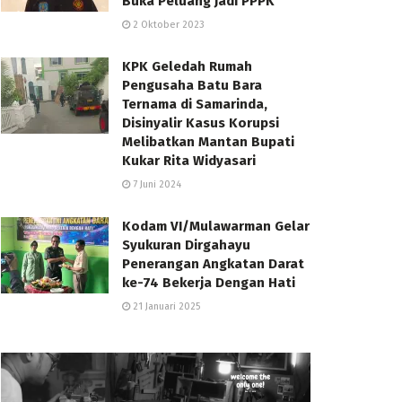
Buka Peluang Jadi PPPK
2 Oktober 2023
KPK Geledah Rumah
Pengusaha Batu Bara
Ternama di Samarinda,
Disinyalir Kasus Korupsi
Melibatkan Mantan Bupati
Kukar Rita Widyasari
7 Juni 2024
Kodam VI/Mulawarman Gelar
Syukuran Dirgahayu
Penerangan Angkatan Darat
ke-74 Bekerja Dengan Hati
21 Januari 2025