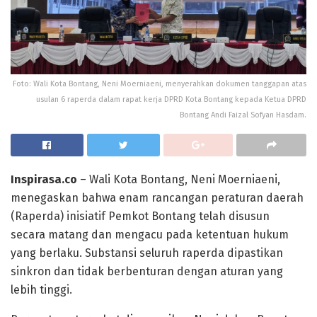
Foto: Wali Kota Bontang, Neni Moerniaeni, menyerahkan dokumen tanggapan atas
usulan 6 raperda dalam rapat kerja DPRD Kota Bontang kepada Ketua DPRD
Bontang Andi Faizal Sofyan Hasdam.
Inspirasa.co
– Wali Kota Bontang, Neni Moerniaeni,
menegaskan bahwa enam rancangan peraturan daerah
(Raperda) inisiatif Pemkot Bontang telah disusun
secara matang dan mengacu pada ketentuan hukum
yang berlaku. Substansi seluruh raperda dipastikan
sinkron dan tidak berbenturan dengan aturan yang
lebih tinggi.