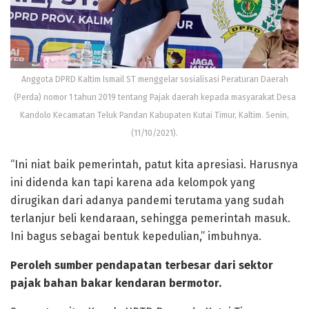
Anggota DPRD Kaltim Ismail ST menggelar sosialisasi Peraturan Daerah
(Perda) nomor 1 tahun 2019 tentang Pajak daerah kepada masyarakat Desa
Kandolo Kecamatan Teluk Pandan Kabupaten Kutai Timur, Kaltim. Senin,
(11/10/2021).
“Ini niat baik pemerintah, patut kita apresiasi. Harusnya
ini didenda kan tapi karena ada kelompok yang
dirugikan dari adanya pandemi terutama yang sudah
terlanjur beli kendaraan, sehingga pemerintah masuk.
Ini bagus sebagai bentuk kepedulian,” imbuhnya.
Peroleh sumber pendapatan terbesar dari sektor
pajak bahan bakar kendaran bermotor.