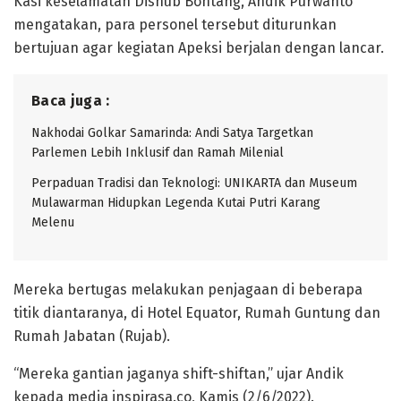
Kasi keselamatan Dishub Bontang, Andik Purwanto
mengatakan, para personel tersebut diturunkan
bertujuan agar kegiatan Apeksi berjalan dengan lancar.
Baca juga :
Nakhodai Golkar Samarinda: Andi Satya Targetkan
Parlemen Lebih Inklusif dan Ramah Milenial
Perpaduan Tradisi dan Teknologi: UNIKARTA dan Museum
Mulawarman Hidupkan Legenda Kutai Putri Karang
Melenu
Mereka bertugas melakukan penjagaan di beberapa
titik diantaranya, di Hotel Equator, Rumah Guntung dan
Rumah Jabatan (Rujab).
“Mereka gantian jaganya shift-shiftan,” ujar Andik
kepada media inspirasa.co, Kamis (2/6/2022).