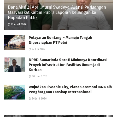
Dana Aksi 21 April Murni Swadaya: Aliansi Perjuangan
Masyarakat Kaltim Publis Laporan Keuangan ke
Hapadan Publik
27 April 2026
Pelayaran Bontang – Mamuju Tengah
Dipersiapkan PT Pelni
27 Juli 2022
DPRD Samarinda Soroti Minimnya Koordinasi
Proyek Infrastruktur, Fasilitas Umum Jadi
Korban
30 Juni 2025
Wujudkan Liveable City, Plaza Seremoni IKN Raih
Penghargaan Lanskap Internasional
26 Juni 2026