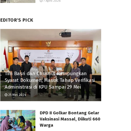
7 April 2026
EDITOR'S PICK
Tim Basri dan Chusnul Rampungkan
Syarat Dokumen, Masuk Tahap Verifikasi
Administrasi di KPU Sampai 29 Mei
25 Mei 2024
DPD II Golkar Bontang Gelar
Vaksinasi Massal, Diikuti 660
Warga