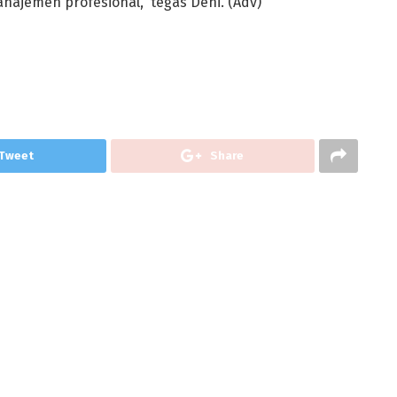
manajemen profesional,” tegas Deni. (Adv)
Tweet
Share