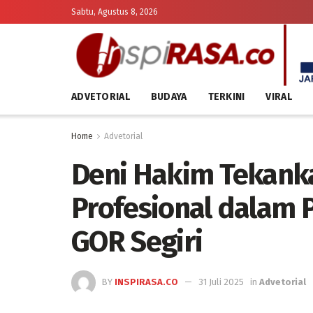
Sabtu, Agustus 8, 2026
ADVETORIAL
BUDAYA
TERKINI
VIRAL
Home
Advetorial
Deni Hakim Tekank
Profesional dalam 
GOR Segiri
BY
INSPIRASA.CO
31 Juli 2025
in
Advetorial