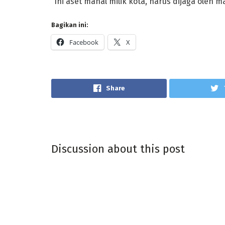
“Ini aset mahal milik kota, harus dijaga oleh 
Bagikan ini:
Facebook
X
Share
Discussion about this post