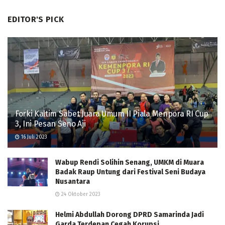
EDITOR'S PICK
Forki Kaltim Sabet Juara Umum II Piala Menpora RI Cup
3, Ini Pesan Seno Aji
16 Juli 2023
Wabup Rendi Solihin Senang, UMKM di Muara
Badak Raup Untung dari Festival Seni Budaya
Nusantara
24 Oktober 2023
Helmi Abdullah Dorong DPRD Samarinda Jadi
Garda Terdepan Cegah Korupsi