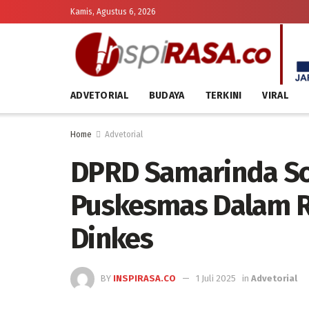
Kamis, Agustus 6, 2026
ADVETORIAL
BUDAYA
TERKINI
VIRAL
Home
Advetorial
DPRD Samarinda Sor
Puskesmas Dalam R
Dinkes
BY
INSPIRASA.CO
1 Juli 2025
in
Advetorial