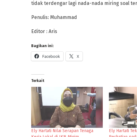
tidak terdengar lagi nada-nada miring soal ten
Penulis: Muhammad
Editor : Aris
Bagikan ini:
Facebook
X
Terkait
Ely Hartati Nilai Serapan Tenaga
Ely Hartati T
Kerja Lokal di IKN Minim
Perhatian pad