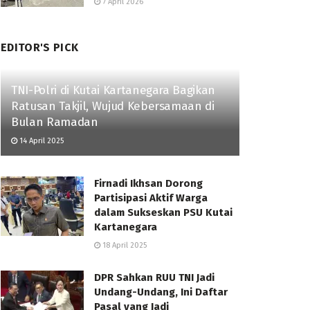
7 April 2026
EDITOR'S PICK
TNI-Polri di Kutai Kartanegara Bagikan
Ratusan Takjil, Wujud Kebersamaan di
Bulan Ramadan
14 April 2025
Firnadi Ikhsan Dorong
Partisipasi Aktif Warga
dalam Sukseskan PSU Kutai
Kartanegara
18 April 2025
DPR Sahkan RUU TNI Jadi
Undang-Undang, Ini Daftar
Pasal yang Jadi