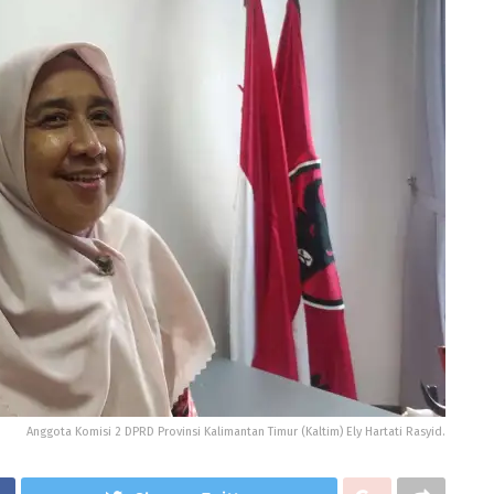
Anggota Komisi 2 DPRD Provinsi Kalimantan Timur (Kaltim) Ely Hartati Rasyid.