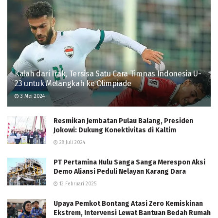
Kalah dari Irak, Tersisa Satu Cara Timnas Indonesia U-
23 untuk Melangkah ke Olimpiade
3 Mei 2024
Resmikan Jembatan Pulau Balang, Presiden
Jokowi: Dukung Konektivitas di Kaltim
28 Juli 2024
PT Pertamina Hulu Sanga Sanga Merespon Aksi
Demo Aliansi Peduli Nelayan Karang Dara
13 Februari 2025
Upaya Pemkot Bontang Atasi Zero Kemiskinan
Ekstrem, Intervensi Lewat Bantuan Bedah Rumah