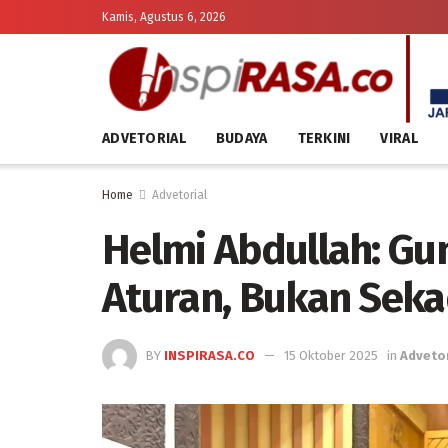
Kamis, Agustus 6, 2026
ADVETORIAL
BUDAYA
TERKINI
VIRAL
Home
Advetorial
Helmi Abdullah: Gu
Aturan, Bukan Seka
BY
INSPIRASA.CO
15 Oktober 2025
in
Advetor