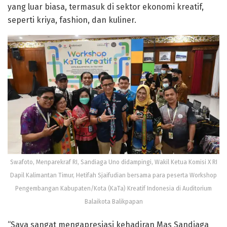
yang luar biasa, termasuk di sektor ekonomi kreatif,
seperti kriya, fashion, dan kuliner.
Swafoto, Menparekraf RI, Sandiaga Uno didampingi, Wakil Ketua Komisi X RI
Dapil Kalimantan Timur, Hetifah Sjaifudian bersama para peserta Workshop
Pengembangan Kabupaten/Kota (KaTa) Kreatif Indonesia di Auditorium
Balaikota Balikpapan
“Saya sangat mengapresiasi kehadiran Mas Sandiaga