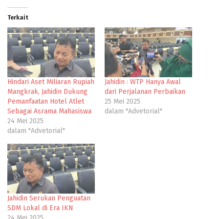
Terkait
Hindari Aset Miliaran Rupiah
Jahidin : WTP Hanya Awal
Mangkrak, Jahidin Dukung
dari Perjalanan Perbaikan
Pemanfaatan Hotel Atlet
25 Mei 2025
Sebagai Asrama Mahasiswa
dalam "Advetorial"
24 Mei 2025
dalam "Advetorial"
Jahidin Serukan Penguatan
SDM Lokal di Era IKN
24 Mei 2025