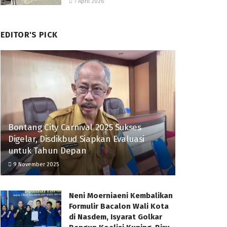
7 April 2026
EDITOR'S PICK
Bontang City Carnival 2025 Sukses
Digelar, Disdikbud Siapkan Evaluasi
untuk Tahun Depan
9 November 2025
Neni Moerniaeni Kembalikan
Formulir Bacalon Wali Kota
di Nasdem, Isyarat Golkar