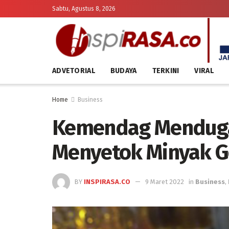
Sabtu, Agustus 8, 2026
ADVETORIAL
BUDAYA
TERKINI
VIRAL
Home
Business
Kemendag Menduga
Menyetok Minyak G
BY
INSPIRASA.CO
9 Maret 2022
in
Business
,