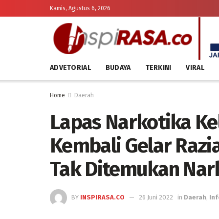
Kamis, Agustus 6, 2026
ADVETORIAL
BUDAYA
TERKINI
VIRAL
Home
Daerah
Lapas Narkotika Ke
Kembali Gelar Razi
Tak Ditemukan Nar
BY
INSPIRASA.CO
26 Juni 2022
in
Daerah
,
Inf