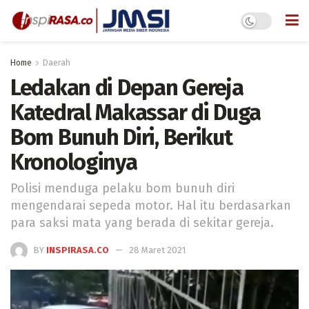
Home
Daerah
Ledakan di Depan Gereja
Katedral Makassar di Duga
Bom Bunuh Diri, Berikut
Kronologinya
Polisi menduga pelaku bom bunuh diri
mengendarai sepeda motor. Hal itu berdasarkan
para saksi mata yang berada di sekitar gereja.
BY
INSPIRASA.CO
28 Maret 2021