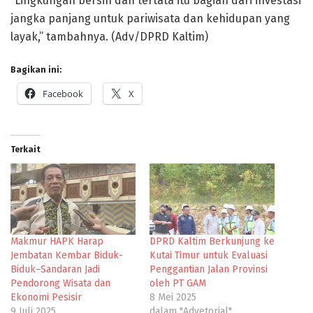
“Lingkungan bersih dan tertata itu bagian dari investasi
jangka panjang untuk pariwisata dan kehidupan yang
layak,” tambahnya. (Adv/DPRD Kaltim)
Bagikan ini:
Facebook
X
Terkait
Makmur HAPK Harap
DPRD Kaltim Berkunjung ke
Jembatan Kembar Biduk-
Kutai Timur untuk Evaluasi
Biduk–Sandaran Jadi
Penggantian Jalan Provinsi
Pendorong Wisata dan
oleh PT GAM
Ekonomi Pesisir
8 Mei 2025
9 Juli 2025
dalam "Advetorial"