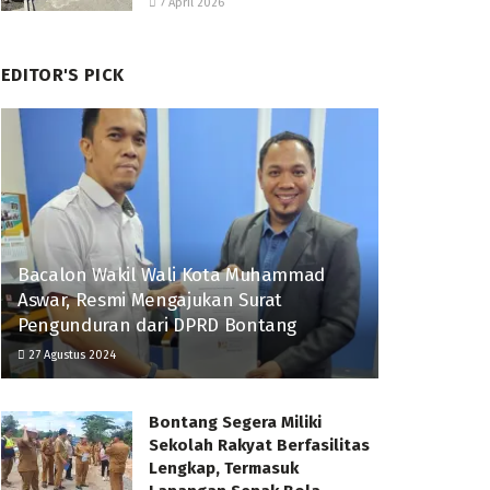
7 April 2026
EDITOR'S PICK
Bacalon Wakil Wali Kota Muhammad
Aswar, Resmi Mengajukan Surat
Pengunduran dari DPRD Bontang
27 Agustus 2024
Bontang Segera Miliki
Sekolah Rakyat Berfasilitas
Lengkap, Termasuk