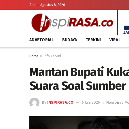
Sabtu, Agustus 8, 2026
ADVETORIAL
BUDAYA
TERKINI
VIRAL
Home
Info Terkini
Mantan Bupati Kuka
Suara Soal Sumber
BY
INSPIRASA.CO
6 Juni 2026
in
Nasional
,
Po