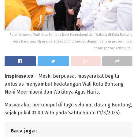
Foto Istimewa: Wali Kota Bontang Neni Moerniaeni dan Wakil Wali Kota Bontang
Agus Haris terpilih priode 2025-2030, disambut dengan dengan prosesi ritual
tepung tawar adat Kutai.
Inspirasa.co
– Meski berpuasa, masyarakat begitu
antusias menyambut kedatangan Wali Kota Bontang
Neni Moerniaeni dan Wakilnya Agus Haris.
Masyarakat berkumpul di tugu selamat datang Bontang,
sejak pukul 01.00 Wita pada Sabtu Sabtu (1/3/2025).
Baca juga :