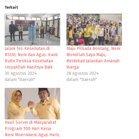
Terkait
Jalani Tes Kesehatan di
Maju Pilkada Bontang, Neni:
RSUD, Neni dan Agus: Kami
Bismillah Saya Maju,
Rutin Periksa Kesehatan
Bertekad Jalankan Amanah
InsyaAllah Hasilnya Baik
Warga
30 Agustus 2024
28 Agustus 2024
dalam "Daerah"
dalam "Daerah"
Hasil Survei di Masyarakat
Program 100 Hari Kerja
Neni Moerniaeni-Agus Haris,