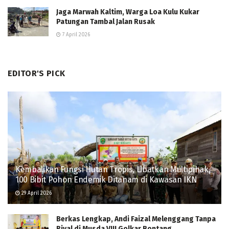
Jaga Marwah Kaltim, Warga Loa Kulu Kukar
Patungan Tambal Jalan Rusak
7 April 2026
EDITOR'S PICK
Kembalikan Fungsi Hutan Tropis, Libatkan Multipihak,
100 Bibit Pohon Endemik Ditanam di Kawasan IKN
29 April 2026
Berkas Lengkap, Andi Faizal Melenggang Tanpa
Rival di Musda VIII Golkar Bontang