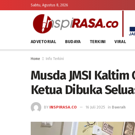
Sabtu, Agustus 8, 2026
ADVETORIAL
BUDAYA
TERKINI
VIRAL
Home
Info Terkini
Musda JMSI Kaltim 
Ketua Dibuka Selu
BY
INSPIRASA.CO
16 Juli 2025
in
Daerah