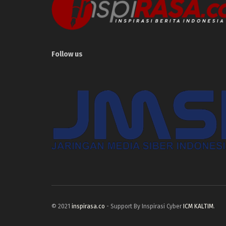
Follow us
© 2021
inspirasa.co
- Support By Inspirasi Cyber
ICM KALTIM
.