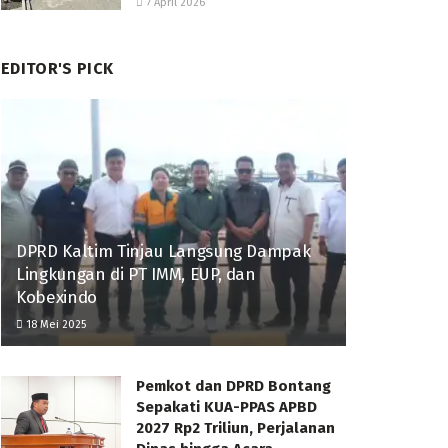
7 April 2026
EDITOR'S PICK
DPRD Kaltim Tinjau Langsung Dampak
Lingkungan di PT IMM, EUP, dan
Kobexindo
18 Mei 2025
Pemkot dan DPRD Bontang
Sepakati KUA-PPAS APBD
2027 Rp2 Triliun, Perjalanan