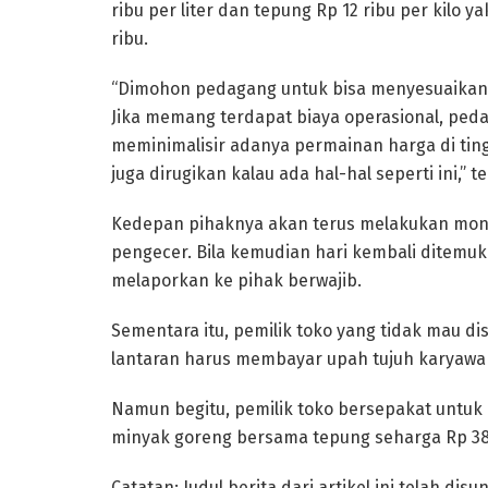
ribu per liter dan tepung Rp 12 ribu per kilo
ribu.
“Dimohon pedagang untuk bisa menyesuaikan 
Jika memang terdapat biaya operasional, pedag
meminimalisir adanya permainan harga di ti
juga dirugikan kalau ada hal-hal seperti ini,” te
Kedepan pihaknya akan terus melakukan mon
pengecer. Bila kemudian hari kembali ditemu
melaporkan ke pihak berwajib.
Sementara itu, pemilik toko yang tidak mau d
lantaran harus membayar upah tujuh karyawan
Namun begitu, pemilik toko bersepakat untuk 
minyak goreng bersama tepung seharga Rp 38 r
Catatan: Judul berita dari artikel ini telah disun