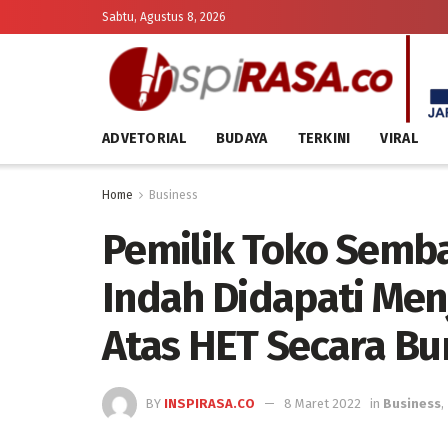
Sabtu, Agustus 8, 2026
ADVETORIAL
BUDAYA
TERKINI
VIRAL
Home
Business
Pemilik Toko Semba
Indah Didapati Men
Atas HET Secara Bu
BY
INSPIRASA.CO
8 Maret 2022
in
Business
,