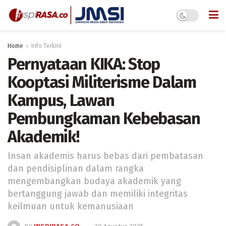
Home
Info Terkini
Pernyataan KIKA: Stop
Kooptasi Militerisme Dalam
Kampus, Lawan
Pembungkaman Kebebasan
Akademik!
Insan akademis harus bebas dari pembatasan
dan pendisiplinan dalam rangka
mengembangkan budaya akademik yang
bertanggung jawab dan memiliki integritas
keilmuan untuk kemanusiaan