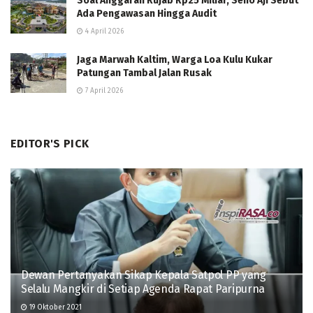
Soal Anggaran Rujab Rp25 Miliar, Seno Aji Sebut
Ada Pengawasan Hingga Audit
4 April 2026
Jaga Marwah Kaltim, Warga Loa Kulu Kukar
Patungan Tambal Jalan Rusak
7 April 2026
EDITOR'S PICK
Dewan Pertanyakan Sikap Kepala Satpol PP yang
Selalu Mangkir di Setiap Agenda Rapat Paripurna
19 Oktober 2021