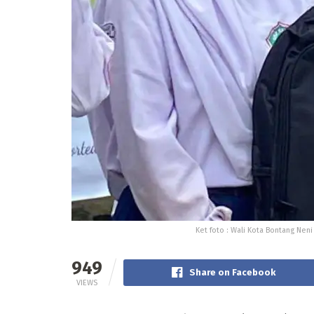
Ket foto : Wali Kota Bontang Nen
949
Share on Facebook
VIEWS