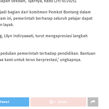
apan sekolah,” ujarnya, Rabu (29/10/2025).
njadi bagian dari komitmen Pemkot Bontang dalam
ram ini, pemerintah berharap seluruh pelajar dapat
n layak.
 Lilyn Indiryawati, turut mengapresiasi langkah
epedulian pemerintah terhadap pendidikan. Bantuan
wa kami untuk terus berprestasi,” ungkapnya.
Tweet
Share