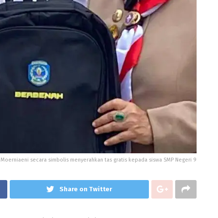
i Moerniaeni secara simbolis menyerahkan tas gratis kepada siswa SMP Negeri 9
Share on Twitter