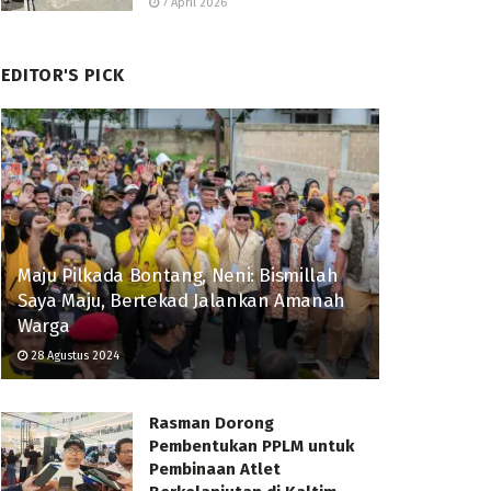
7 April 2026
EDITOR'S PICK
Maju Pilkada Bontang, Neni: Bismillah
Saya Maju, Bertekad Jalankan Amanah
Warga
28 Agustus 2024
Rasman Dorong
Pembentukan PPLM untuk
Pembinaan Atlet