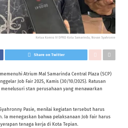
Ketua Komisi IV DPRD Kota Samarinda, Novan Syahronie
Share on Twitter
emenuhi Atrium Mal Samarinda Central Plaza (SCP)
gelar Job Fair 2025, Kamis (30/10/2025). Ratusan
k menelusuri stan perusahaan yang menawarkan
yahronny Pasie, menilai kegiatan tersebut harus
an. Ia menegaskan bahwa pelaksanaan Job Fair harus
erapan tenaga kerja di Kota Tepian.