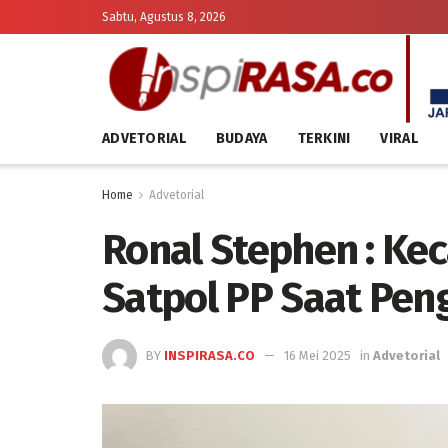
Sabtu, Agustus 8, 2026
ADVETORIAL
BUDAYA
TERKINI
VIRAL
Home
Advetorial
Ronal Stephen : Ke
Satpol PP Saat Pen
BY
INSPIRASA.CO
16 Mei 2025
in
Advetorial