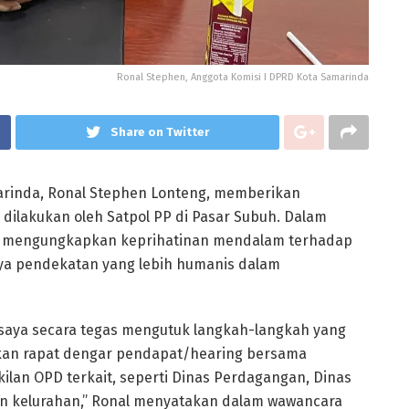
Ronal Stephen, Anggota Komisi I DPRD Kota Samarinda
Share on Twitter
arinda, Ronal Stephen Lonteng, memberikan
ilakukan oleh Satpol PP di Pasar Subuh. Dalam
ia mengungkapkan keprihatinan mendalam terhadap
ya pendekatan yang lebih humanis dalam
 saya secara tegas mengutuk langkah-langkah yang
rakan rapat dengar pendapat/hearing bersama
lan OPD terkait, seperti Dinas Perdagangan, Dinas
n kelurahan,” Ronal menyatakan dalam wawancara