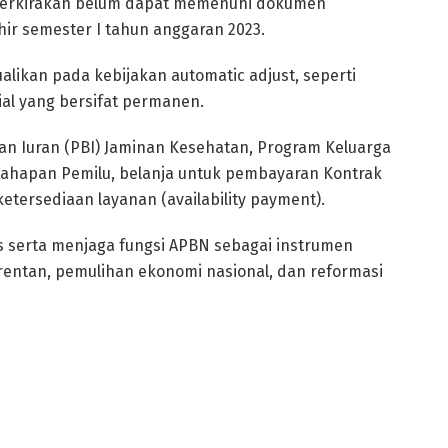
iperkirakan belum dapat memenuhi dokumen
r semester I tahun anggaran 2023.
alikan pada kebijakan automatic adjust, seperti
al yang bersifat permanen.
n Iuran (PBI) Jaminan Kesehatan, Program Keluarga
 tahapan Pemilu, belanja untuk pembayaran Kontrak
tersediaan layanan (availability payment).
tas serta menjaga fungsi APBN sebagai instrumen
rentan, pemulihan ekonomi nasional, dan reformasi