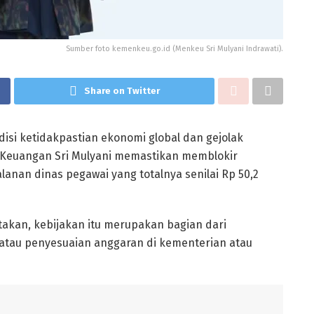
Sumber foto kemenkeu.go.id (Menkeu Sri Mulyani Indrawati).
Share on Twitter
si ketidakpastian ekonomi global dan gejolak
i Keuangan Sri Mulyani memastikan memblokir
lanan dinas pegawai yang totalnya senilai Rp 50,2
atakan, kebijakan itu merupakan bagian dari
atau penyesuaian anggaran di kementerian atau