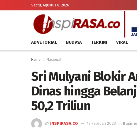
Sabtu, Agustus 8, 2026
ADVETORIAL
BUDAYA
TERKINI
VIRAL
Home
Nasional
Sri Mulyani Blokir 
Dinas hingga Belanj
50,2 Triliun
BY
INSPIRASA.CO
19 Februari 2023
in
Busine