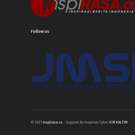
Follow us
© 2021
inspirasa.co
- Support By Inspirasi Cyber
ICM KALTIM
.