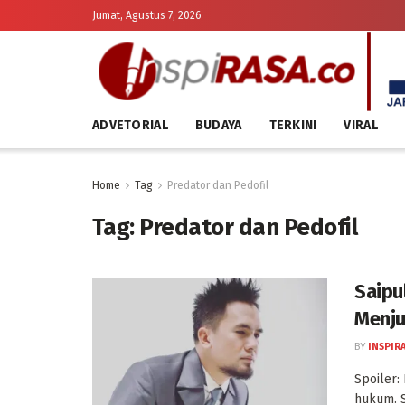
Jumat, Agustus 7, 2026
ADVETORIAL
BUDAYA
TERKINI
VIRAL
Home
Tag
Predator dan Pedofil
Tag:
Predator dan Pedofil
Saipu
Menju
BY
INSPIR
Spoiler:
hukum. S