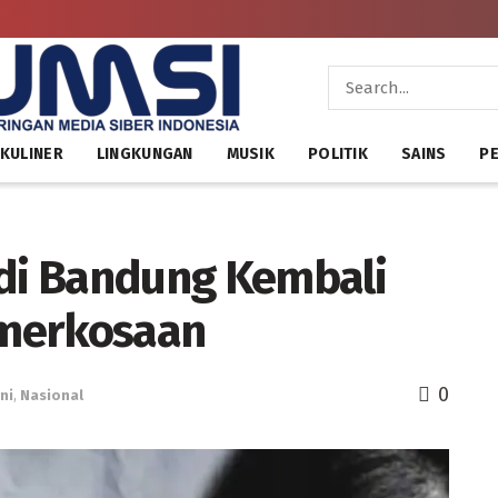
KULINER
LINGKUNGAN
MUSIK
POLITIK
SAINS
PE
 di Bandung Kembali
emerkosaan
0
ni
,
Nasional