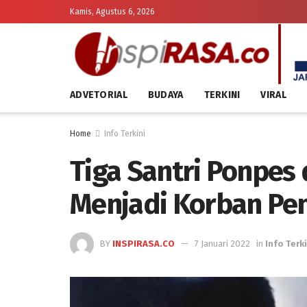
Kamis, Agustus 6, 2026
ADVETORIAL
BUDAYA
TERKINI
VIRAL
Home
Info Terkini
Tiga Santri Ponpes
Menjadi Korban P
BY
INSPIRASA.CO
7 Januari 2022
in
Info Terki