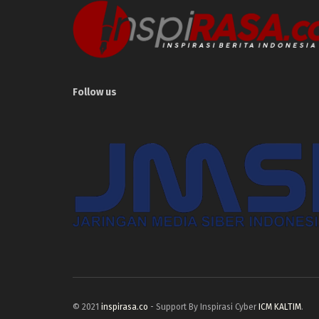
Follow us
© 2021
inspirasa.co
- Support By Inspirasi Cyber
ICM KALTIM
.