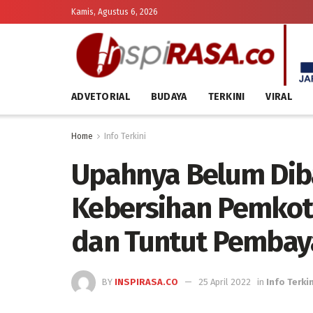
Kamis, Agustus 6, 2026
ADVETORIAL
BUDAYA
TERKINI
VIRAL
Home
Info Terkini
Upahnya Belum Diba
Kebersihan Pemkot
dan Tuntut Pembay
BY
INSPIRASA.CO
25 April 2022
in
Info Terkin