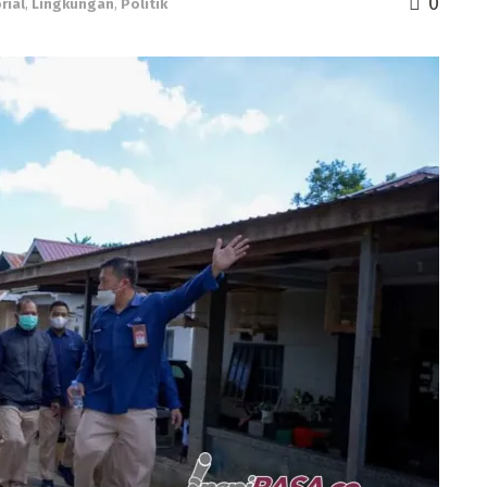
0
rial
,
Lingkungan
,
Politik