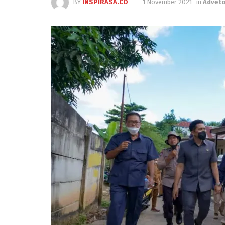
BY
INSPIRASA.CO
1 November 2021
in
Adveto