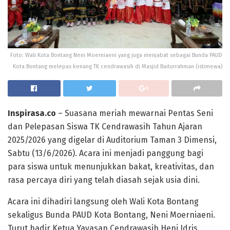
Foto: Wali Kota Bontang Neni Moerniaeni yang juga menjabat sebagai Bunda PAUD
Kota Bontang melepas kenang TK cendrawasih di Masjid Baiturrahman (istimewa)
Inspirasa.co
– Suasana meriah mewarnai Pentas Seni
dan Pelepasan Siswa TK Cendrawasih Tahun Ajaran
2025/2026 yang digelar di Auditorium Taman 3 Dimensi,
Sabtu (13/6/2026). Acara ini menjadi panggung bagi
para siswa untuk menunjukkan bakat, kreativitas, dan
rasa percaya diri yang telah diasah sejak usia dini.
Acara ini dihadiri langsung oleh Wali Kota Bontang
sekaligus Bunda PAUD Kota Bontang, Neni Moerniaeni.
Turut hadir Ketua Yayasan Cendrawasih Heni Idris,