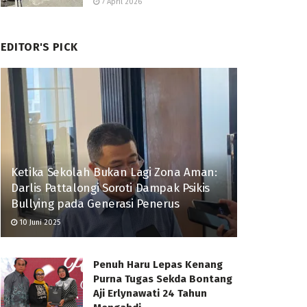
7 April 2026
EDITOR'S PICK
Ketika Sekolah Bukan Lagi Zona Aman:
Darlis Pattalongi Soroti Dampak Psikis
Bullying pada Generasi Penerus
10 Juni 2025
Penuh Haru Lepas Kenang
Purna Tugas Sekda Bontang
Aji Erlynawati 24 Tahun