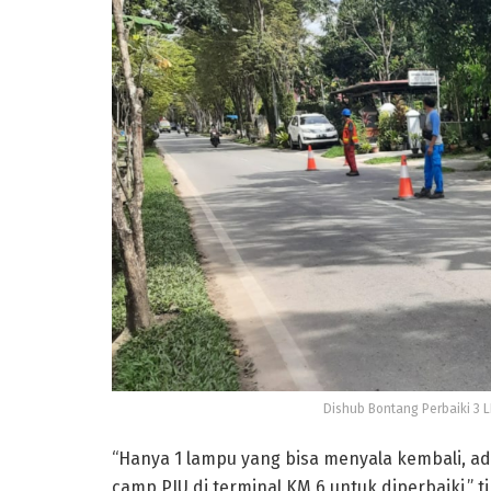
Dishub Bontang Perbaiki 3 
“Hanya 1 lampu yang bisa menyala kembali, ad
camp PJU di terminal KM 6 untuk diperbaiki,” t