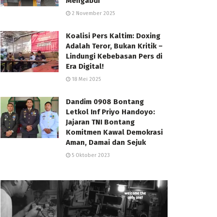
Mengabdi
2 November 2025
Koalisi Pers Kaltim: Doxing
Adalah Teror, Bukan Kritik –
Lindungi Kebebasan Pers di
Era Digital!
18 Mei 2025
Dandim 0908 Bontang
Letkol Inf Priyo Handoyo:
Jajaran TNI Bontang
Komitmen Kawal Demokrasi
Aman, Damai dan Sejuk
5 Oktober 2023