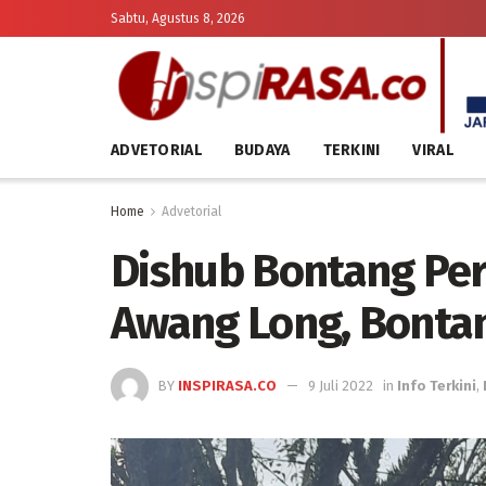
Sabtu, Agustus 8, 2026
ADVETORIAL
BUDAYA
TERKINI
VIRAL
Home
Advetorial
Dishub Bontang Perb
Awang Long, Bonta
BY
INSPIRASA.CO
9 Juli 2022
in
Info Terkini
,