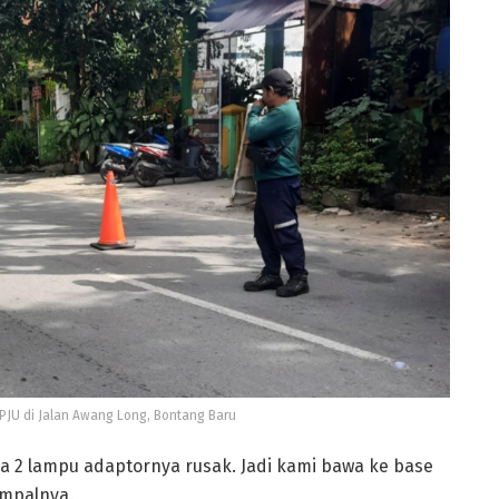
LPJU di Jalan Awang Long, Bontang Baru
a 2 lampu adaptornya rusak. Jadi kami bawa ke base
impalnya.