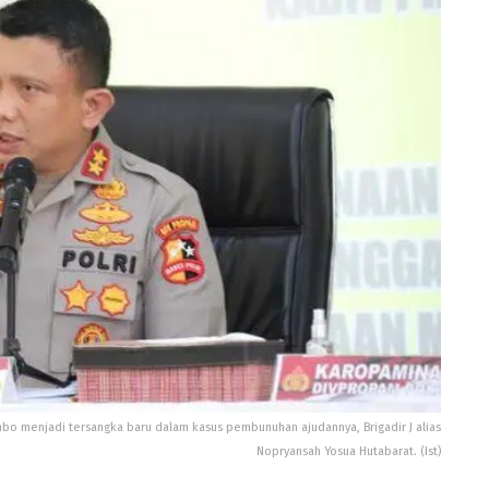
mbo menjadi tersangka baru dalam kasus pembunuhan ajudannya, Brigadir J alias
Nopryansah Yosua Hutabarat. (Ist)