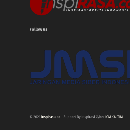
Follow us
© 2021
inspirasa.co
- Support By Inspirasi Cyber
ICM KALTIM
.