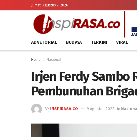
Jumat, Agustus 7, 2026
ADVETORIAL
BUDAYA
TERKINI
VIRAL
Home
Nasional
Irjen Ferdy Sambo 
Pembunuhan Brigad
BY
INSPIRASA.CO
9 Agustus 2022
in
Nasiona