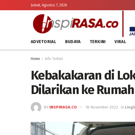
Jumat, Agustus 7, 2026
ADVETORIAL
BUDAYA
TERKINI
VIRAL
Home
Info Terkini
Kebakakaran di Lok
Dilarikan ke Rumah
BY
INSPIRASA.CO
18 November 2022
in
Ling