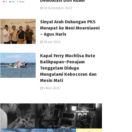
Demokrasi Don Adam
30 Desember 2022
Sinyal Arah Dukungan PKS
Merapat ke Neni Moerniaeni
– Agus Haris
18 Juli 2024
Kapal Ferry Muchlisa Rute
Balikpapan–Penajam
Tenggelam Diduga
Mengalami Kebocoran dan
Mesin Mati
5 Mei 2025