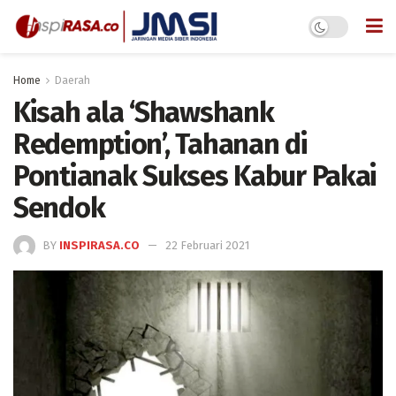
Home
Daerah
Kisah ala ‘Shawshank
Redemption’, Tahanan di
Pontianak Sukses Kabur Pakai
Sendok
BY
INSPIRASA.CO
22 Februari 2021