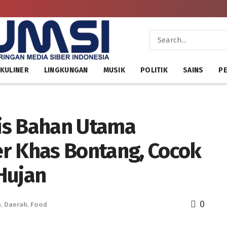
KULINER
LINGKUNGAN
MUSIK
POLITIK
SAINS
PE
is Bahan Utama
r Khas Bontang, Cocok
Hujan
0
a
,
Daerah
,
Food