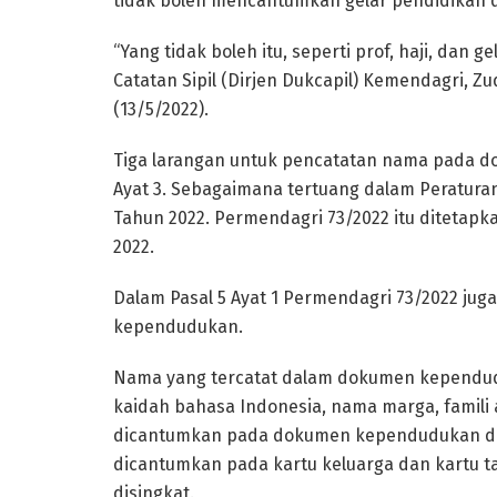
tidak boleh mencantumkan gelar pendidikan d
“Yang tidak boleh itu, seperti prof, haji, dan 
Catatan Sipil (Dirjen Dukcapil) Kemendagri, Zud
(13/5/2022).
Tiga larangan untuk pencatatan nama pada d
Ayat 3. Sebagaimana tertuang dalam Peratura
Tahun 2022. Permendagri 73/2022 itu ditetapka
2022.
Dalam Pasal 5 Ayat 1 Permendagri 73/2022 ju
kependudukan.
Nama yang tercatat dalam dokumen kependud
kaidah bahasa Indonesia, nama marga, famili
dicantumkan pada dokumen kependudukan da
dicantumkan pada kartu keluarga dan kartu t
disingkat.