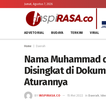
Jumat, Agustus 7, 2026
ADVETORIAL
BUDAYA
TERKINI
VIRAL
Home
Daerah
Nama Muhammad da
Disingkat di Dokum
Aturannya
BY
INSPIRASA.CO
15 Mei 2022
in
Daerah
,
Ide