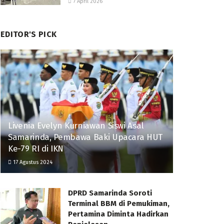
7 April 2026
EDITOR'S PICK
Livenia Evelyn Kurniawan Siswi Asal
Samarinda, Pembawa Baki Upacara HUT
Ke-79 RI di IKN
17 Agustus 2024
DPRD Samarinda Soroti
Terminal BBM di Pemukiman,
Pertamina Diminta Hadirkan