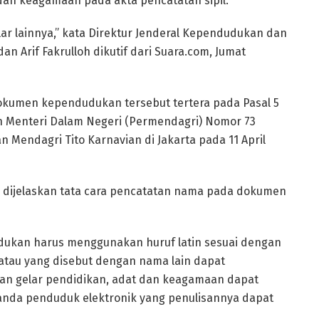
an keagamaan pada akta pencatatan sipil.
gelar lainnya,” kata Direktur Jenderal Kependudukan dan
an Arif Fakrulloh dikutif dari Suara.com, Jumat
okumen kependudukan tersebut tertera pada Pasal 5
n Menteri Dalam Negeri (Permendagri) Nomor 73
n Mendagri Tito Karnavian di Jakarta pada 11 April
ga dijelaskan tata cara pencatatan nama pada dokumen
ukan harus menggunakan huruf latin sesuai dengan
 atau yang disebut dengan nama lain dapat
n gelar pendidikan, adat dan keagamaan dapat
anda penduduk elektronik yang penulisannya dapat