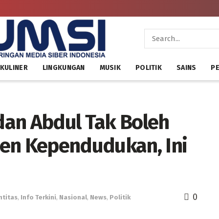
KULINER
LINGKUNGAN
MUSIK
POLITIK
SAINS
PE
n Abdul Tak Boleh
en Kependudukan, Ini
0
ntitas
,
Info Terkini
,
Nasional
,
News
,
Politik