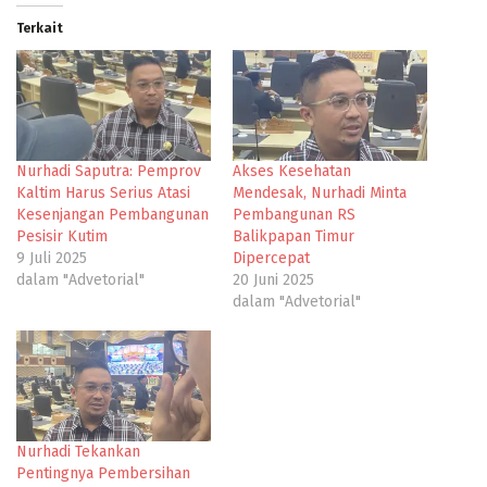
Terkait
Nurhadi Saputra: Pemprov
Akses Kesehatan
Kaltim Harus Serius Atasi
Mendesak, Nurhadi Minta
Kesenjangan Pembangunan
Pembangunan RS
Pesisir Kutim
Balikpapan Timur
9 Juli 2025
Dipercepat
dalam "Advetorial"
20 Juni 2025
dalam "Advetorial"
Nurhadi Tekankan
Pentingnya Pembersihan