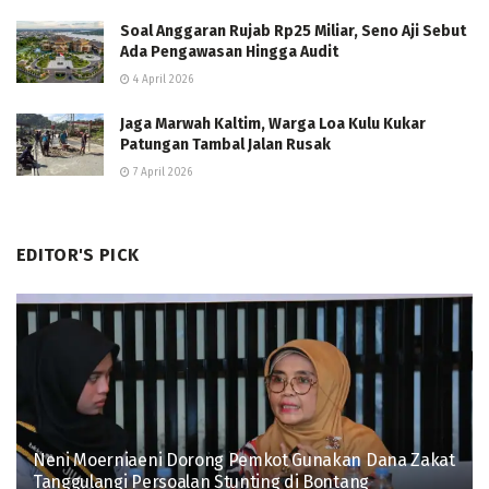
Soal Anggaran Rujab Rp25 Miliar, Seno Aji Sebut
Ada Pengawasan Hingga Audit
4 April 2026
Jaga Marwah Kaltim, Warga Loa Kulu Kukar
Patungan Tambal Jalan Rusak
7 April 2026
EDITOR'S PICK
Neni Moerniaeni Dorong Pemkot Gunakan Dana Zakat
Tanggulangi Persoalan Stunting di Bontang