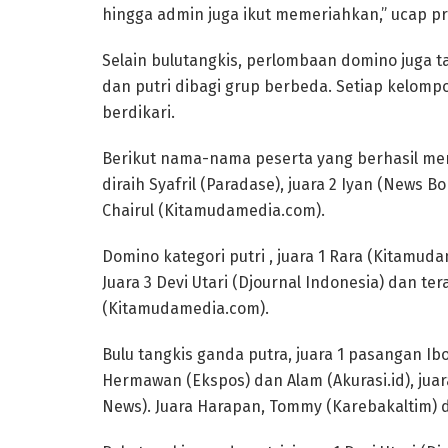
hingga admin juga ikut memeriahkan,” ucap pri
Selain bulutangkis, perlombaan domino juga ta
dan putri dibagi grup berbeda. Setiap kelomp
berdikari.
Berikut nama-nama peserta yang berhasil men
diraih Syafril (Paradase), juara 2 Iyan (News B
Chairul (Kitamudamedia.com).
Domino kategori putri , juara 1 Rara (Kitamud
Juara 3 Devi Utari (Djournal Indonesia) dan te
(Kitamudamedia.com).
Bulu tangkis ganda putra, juara 1 pasangan Ib
Hermawan (Ekspos) dan Alam (Akurasi.id), juara
News). Juara Harapan, Tommy (Karebakaltim) d